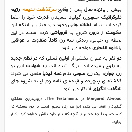
بیش از
پانزده سال
پس از وقایع
سرگذشت ندیمه
،
رژیم
تئوکراتیک جمهوری گیلیاد
همچنان
قدرت خود
را حفظ
کرده است، اما
نشانه هایی
وجود دارد مبنی بر اینکه این
حکومت
از
درون
شروع به
فروپاشی
کرده است.
در این
لحظه ی حیاتی، زندگی
سه زن کاملاً متفاوت
با
عواقبی
بالاقوه انفجاری
مواجه می شود.
دو نفر
به عنوان بخشی از
اولین نسلی
که در
نظم جدید
به بلوغ رسیده اند، بزرگ شده اند.
به
شهادت
این دو
زن جوان،
یک
زن سومی
بنام
عمه لیدیا
ملحق می شود:
گذشته ی پیچیده
و
آینده ی نامعلوم
او به
شیوه های
شگفت انگیزی
آشکار می شود.
Margaret Atwood
در
The Testaments
، درونی‌ترین
عملکرد
گیلیاد
را افشا می کند، زیرا هر
زنی
مجبور است با
این مسئله که
کیست
، و
تا چه حد برای آنچه که باور دارد تلاش خواهد کرد
، کنار
بیاید.