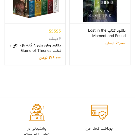
دانلود کتاب Lost in the
Moment and Found
2
امتیاز
4.50
2
دیدگاه
62,000
تومان
از 5 امتیاز
دانلود رمان های 8 گانه بازی تاج و
تخت Game of Thrones
مشتری
179,000
تومان
پرداخت کاملا امن
پشتیبانی در
تمامی ایام هفته