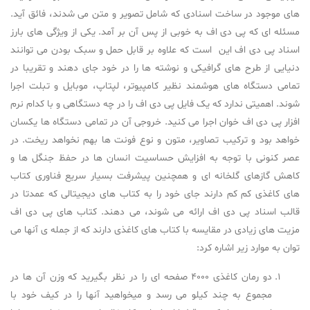
های موجود در ساخت اسنادی که شامل تصویر و متن می شدند، فائق آید.
مسئله ای که پی دی اف به خوبی از پس آن بر آمد. یکی از ویژگی های بارز
اسناد پی دی اف این است که علاوه بر قابل حمل و سبک بودن می توانند
دنیایی از طرح های گرافیکی و نوشته ها را در خود جای دهند و تقریبا در
تمامی دستگاه های هوشمند نظیر کامپیوتر، لپتاپ، موبایل و تبلت اجرا
شوند. اهمیتی ندارد که یک فایل پی دی اف را در چه دستگاهی و با کدام نرم
افزار پی دی اف خوان اجرا می کنید. خروجی آن در تمامی دستگاه ها یکسان
خواهد بود و ترکیب تصاویر، متون و نوع فونت ها بهم نخواهد ریخت. در
عصر کنونی با توجه به افزایش حساسیت انسان ها در حفظ جنگل ها و
کاهش گازهای گلخانه ای و همچنین پیشرفت بسیار سریع فناوری کتاب
های کاغذی کم کم دارند جای خود را به کتاب های دیجیتالی که عمدتا در
قالب اسناد پی دی اف ارائه می شوند، می دهند. کتاب های پی دی اف
مزیت های زیادی در مقایسه با کتاب های کاغذی دارند که از جمله ی آنها می
توان به موارد زیر اشاره کرد:
دو رمان کاغذی 4000 صفحه ای را در نظر بگیرید که وزن آن ها در
مجموع به چند کیلو می رسد و میخواهید آنها را در کیف خود با