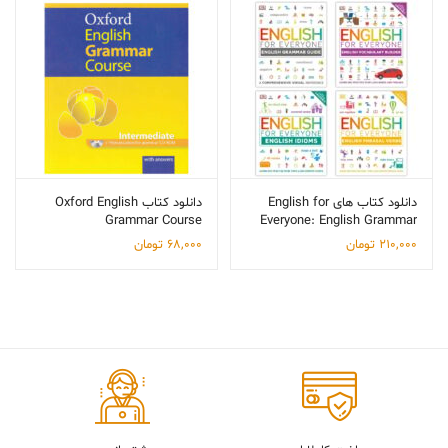
me
دانلود کتاب های English for
دانلود کتاب Oxford English
Grammar Course
Everyone: English Grammar
Intermediate
Guide, English Vocabulary
210,000
تومان
68,000
تومان
Builder, English Idioms &
English Phrasal Verbs