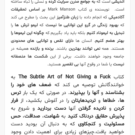
اندیشی
است که
به جوامع مدرن سرایت کرده
و نسلی را تباه ساخته
است. نویسنده ی کتاب Mark Manson
بر اساس تحقیقات
آکادمیکی
که انجام داده با
زبان طنزآمیز
این بحث را مطرح می کند
که
بهبود زندگی در گرو این توانایی ما نیست
که
لیمو ترش ها
را
تبدیل به لیموناد کنیم
بلکه باید یاد بگیریم که
چگونه این لیموها را
بهتر هضم کنیم
. انسان ها
دارای نقص و توانایی های محدودی
هستند. همه
نمی توانند بهترین
باشند.
برنده و بازنده
همیشه در
جامعه وجود خواهند داشت. برخی از این
شکست ها منصفانه
نیست
یا شما در وقوع آنها
بی تقصیر
هستید.
کتاب
The Subtle Art of Not Giving a Fuck
به
خوانندگانش توصیه می کند که
ضعف های خود را
بشناسند
و
آنها را بپذیرند
. در صورتی که یک بار
ترس
ها
،
خطاها
و
تردیدهایتان
را در آغوش بکشید، از
فرار
کردن
و
نادیده گرفتن
آنها
دست بردارید
و شروع به
پذیرش
حقایق دردناک کنید
به
شهامت
،
صداقت
،
حس
مسئولیت
و
کنجکاوی
که به دنبال آن بودید دست
خواهید یافت.چیزهای زیادی برای اهمیت دادن وجود