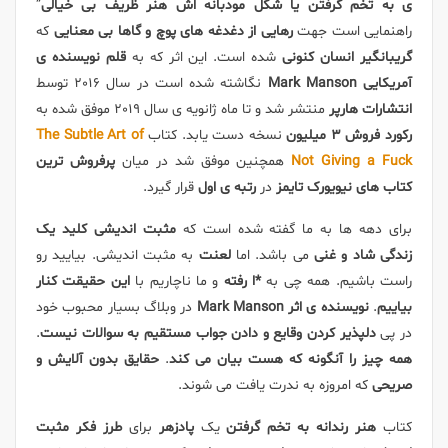
ی به تخم گرفتن یا شکل مودبانه اش هنر ظریف بی خیالی
”
راهنمایی است جهت
رهایی از دغدغه های پوچ و گاها بی معنایی
که
گریبانگیر انسان کنونی
شده است. این اثر که به
قلم نویسنده ی
آمریکایی Mark Manson
نگاشته شده است در سال 2016 توسط
انتشارات هارپر
منتشر شد و تا ماه ژانویه ی سال 2019 موفق شده به
رکورد فروش 3 میلیون
نسخه دست یابد. کتاب
The Subtle Art of
Not Giving a Fuck
همچنین موفق شد در میان
پرفروش ترین
کتاب های نیویورک تایمز
در
رتبه ی اول
قرار گیرد.
برای دهه ها به ما گفته شده است که
مثبت اندیشی کلید یک
زندگی شاد و غنی
می باشد. اما
لعنت
به مثبت اندیشی. بیایید رو
راست باشیم. همه چی به
*ا رفته
و ما ناچاریم با
این حقیقت کنار
بیاییم
.
نویسنده ی اثر Mark Manson
در وبلاگ بسیار محبوب خود
در پی
دلپذیر کردن وقایع و دادن جواب مستقیم به سوالات نیست
.
همه چیز را آنگونه که هست بیان می کند
.
حقایق بدون آلایش و
صریحی
که امروزه به ندرت یافت می شوند.
کتاب
هنر رندانه به تخم گرفتن
یک
پادزهر
برای
طرز فکر مثبت