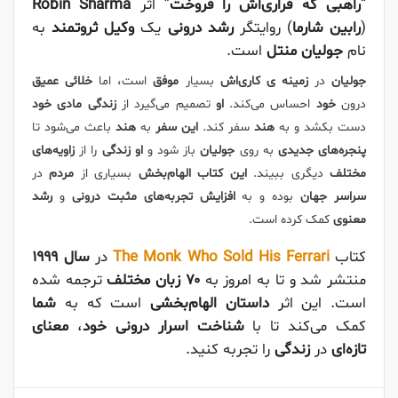
“
راهبی که فراری‌اش را فروخت
” اثر
Robin Sharma
(
رابین شارما
) روایتگر
رشد درونی
یک
وکیل ثروتمند
به
نام
جولیان منتل
است.
جولیان
در
زمینه ی کاری‌اش
بسیار
موفق
است، اما
خلائی عمیق
درون
خود
احساس می‌کند.
او
تصمیم می‌گیرد از
زندگی مادی خود
دست بکشد و به
هند
سفر کند.
این سفر
به
هند
باعث می‌شود تا
پنجره‌های جدیدی
به روی
جولیان
باز شود و
او زندگی
را از
زاویه‌های
مختلف
دیگری ببیند.
این کتاب
الهام‌بخش
بسیاری از
مردم
در
سراسر جهان
بوده و به
افزایش تجربه‌های مثبت درونی
و
رشد
معنوی
کمک کرده است.
کتاب
The Monk Who Sold His Ferrari
در
سال ۱۹۹۹
منتشر شد و تا به امروز به
۷۰ زبان مختلف
ترجمه شده
است. این اثر
داستان
الهام‌بخشی
است که به
شما
کمک می‌کند تا با
شناخت اسرار درونی خود
،
معنای
تازه‌ای
در
زندگی
را تجربه کنید.