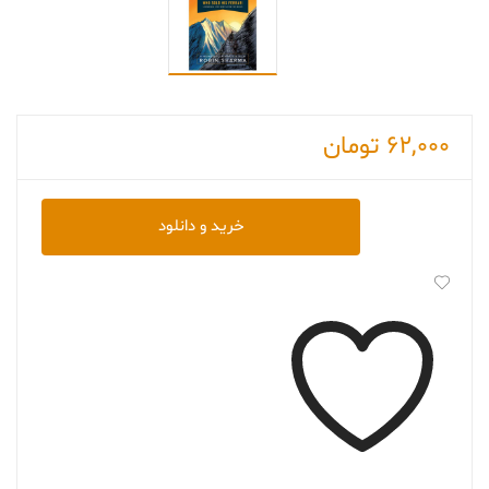
62,000
تومان
دانلود
خرید و دانلود
کتاب
The
Monk
Who
Sold
His
Ferrari
عدد