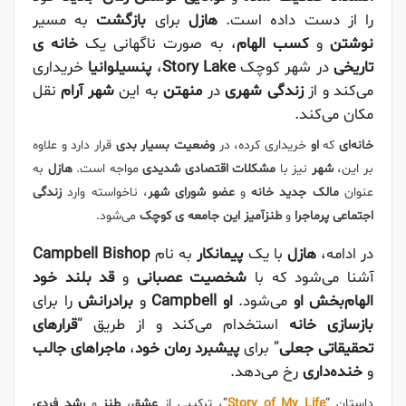
را از دست داده است.
هازل
برای
بازگشت
به مسیر
نوشتن
و
کسب الهام
، به صورت ناگهانی یک
خانه ی
تاریخی
در شهر کوچک
Story Lake
،
پنسیلوانیا
خریداری
می‌کند و از
زندگی شهری
در
منهتن
به این
شهر آرام
نقل
مکان می‌کند.
خانه‌ای
که
او
خریداری کرده، در
وضعیت بسیار بدی
قرار دارد و علاوه
بر این،
شهر
نیز با
مشکلات اقتصادی شدیدی
مواجه است.
هازل
به
عنوان
مالک جدید خانه
و
عضو شورای شهر
، ناخواسته وارد
زندگی
اجتماعی پرماجرا
و
طنزآمیز این جامعه ی کوچک
می‌شود.
در ادامه،
هازل
با یک
پیمانکار
به نام
Campbell Bishop
آشنا می‌شود که با
شخصیت عصبانی
و
قد بلند خود
الهام‌بخش او
می‌شود.
او
Campbell
و
برادرانش
را برای
بازسازی خانه
استخدام می‌کند و از طریق “
قرارهای
تحقیقاتی جعلی
” برای
پیشبرد رمان خود
،
ماجراهای جالب
و
خنده‌داری
رخ می‌دهد.
داستان “
Story of My Life
“، ترکیبی از
عشق
،
طنز
و
رشد فردی