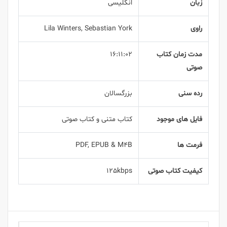
زبان
انگلیسی
راوی
Lila Winters, Sebastian York
مدت زمان کتاب
16:11:02
صوتی
رده سنی
بزرگسالان
فایل های موجود
کتاب متنی و کتاب صوتی
فرمت ها
PDF, EPUB & M4B
کیفیت کتاب صوتی
125kbps