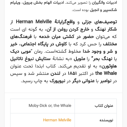
ادبیات والگیران
را تصویر می‌کند.
ادبیات الهام بخش مِرویل
،
ویلیام
شکسپیر و انجیل
بوده‌ است.
توصیف‌های جزئی
و
واقع‌گرایانهٔ
Herman Melville
از
شکار نهنگ
و
خارج کردن روغن از آن
، به گونه ای است
که می‌توان
حضور در کشتی میان خدمه
با
فرهنگ‌های
مختلف
را حس کرد که با
کاوش در پایگاه اجتماعی
،
خیر
و شر و وجود خدا
مخلوط گشته‌است. رمان “
موبی دیک
یا
نهنگ بحر”
را
ملویل
«به نشانهٔ
ستایش نبوغ ناتانیل
هاوثورن
» به او تقدیم می‌کند. کتاب ابتدا تحت عنوان
the Whale
در اکتبر
۱۸۵۱
در
لندن
منتشر شد و سپس
در
نوامبر
با
عنوانی دیگر
در
نیویورک
به چاپ رسید.
عنوان کتاب
Moby-Dick or, the Whale
نویسنده
Herman Melville