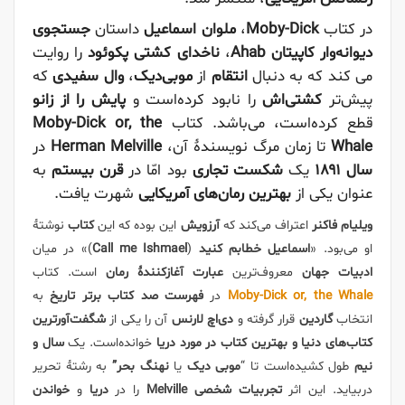
در کتاب
Moby-Dick
،
ملوان اسماعیل
داستان
جستجوی
دیوانه‌وار
کاپیتان Ahab
،
ناخدای کشتی پکوئود
را روایت
می کند که به دنبال
انتقام
از
موبی‌دیک
،
وال سفیدی
که
پیش‌تر
کشتی‌اش
را نابود کرده‌است و
پایش را از زانو
قطع کرده‌است، می‌باشد. کتاب
Moby-Dick or, the
Whale
تا زمان مرگ نویسندهٔ آن،
Herman Melville
در
سال ۱۸۹۱
یک
شکست تجاری
بود امّا در
قرن بیستم
به
عنوان یکی از
بهترین رمان‌های آمریکایی
شهرت یافت.
ویلیام فاکنر
اعتراف می‌کند که
آرزویش
این بوده که این
کتاب
نوشتهٔ
او می‌بود. «
اسماعیل خطابم کنید
(
Call me Ishmael
)» در میان
ادبیات جهان
معروف‌ترین
عبارت آغازکنندهٔ رمان
است. کتاب
Moby-Dick or, the Whale
در
فهرست صد کتاب برتر تاریخ
به
انتخاب
گاردین
قرار گرفته و
دی‌اچ لارنس
آن را یکی از
شگفت‌آورترین
کتاب‌های دنیا و بهترین کتاب در مورد دریا
خوانده‌است. یک
سال و
نیم
طول کشیده‌است تا “
موبی دیک
یا
نهنگ بحر”
به رشتهٔ تحریر
دربیاید. این اثر
تجربیات شخصی Melville
را در
دریا
و
خواندن