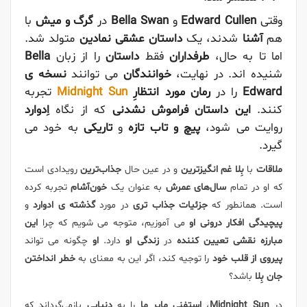
وقتی
Edward Cullen
و
Bella Swan
در
گرگ و میش
با
هم
آشنا
شدند، یک
داستان عشقی نمادین
متولد شد.
اما تا به حال،
طرفداران
فقط
داستان
را از زبان
Bella
شنیده اند.
در نهایت،
خوانندگان
می توانند
نسخه ی
Edward
را در
رمان مورد انتظارِ
Midnight Sun
تجربه
کنند.
این داستان فراموش نشدنی
که از نگاه
اِدوارد
روایت می شود،
پیچ و تاب تازه
و
تاریکی
به خود می
گیرد.
ملاقات
با
بِلا
غم انگیزترین
و در عین حال
جذاب‌ترین
رویدادی است
که او در تمام
سال‌های عمرش
به عنوان یک
خون‌آشام
تجربه کرده
است.
همانطور که
جزئیات جذاب تری
در مورد
گذشته ی ادوارد
و
پیچیدگی افکار درونی
او
می آموزیم، متوجه می شویم که چرا
این
مبارزه نقشی تعیین کننده
در
زندگی او
دارد.
او
چگونه می تواند
پیروی از قلب خود
را توجیه کند، اگر این به معنای به
خطر انداختن
جان بِلا
باشد؟
در
Midnight Sun
،
استفنی مایر
ما
را به
دنیایی
بازمی‌گرداند که