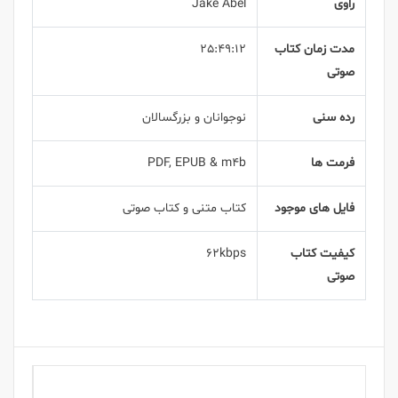
راوی
Jake Abel
مدت زمان کتاب
25:49:12
صوتی
رده سنی
نوجوانان و بزرگسالان
فرمت ها
PDF, EPUB & m4b
فایل های موجود
کتاب متنی و کتاب صوتی
کیفیت کتاب
62kbps
صوتی