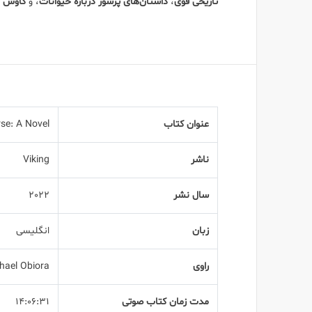
تاریخی قوی
،
داستان‌های پرشور درباره حیوانات
، و
کاوش در
عنوان کتاب
se: A Novel
ناشر
Viking
سال نشر
2022
زبان
انگلیسی
راوی
chael Obiora
مدت زمان کتاب صوتی
14:06:31