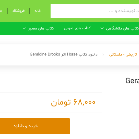
خانه
فروشگاه
خر
کتاب های صوتی
کتاب های دانشگاهی
کتاب های مصور
تاریخی - داستانی
دانلود کتاب Horse اثر Geraldine Brooks
68,000
تومان
دانلود
خرید و دانلود
کتاب
Horse