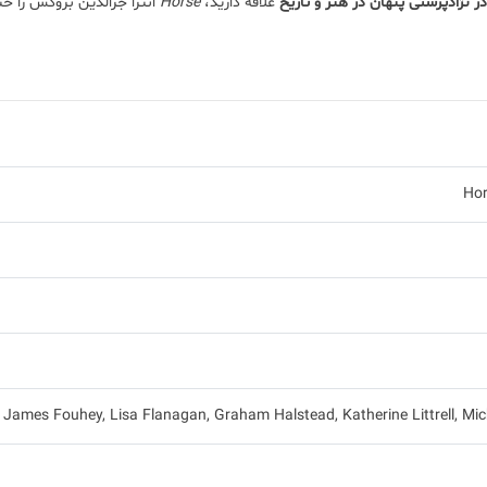
 نژادپرستی پنهان در هنر و تاریخ
علاقه دارید،
Horse
انترا جرالدین بروکس را حت
Hor
James Fouhey, Lisa Flanagan, Graham Halstead, Katherine Littrell, Mi