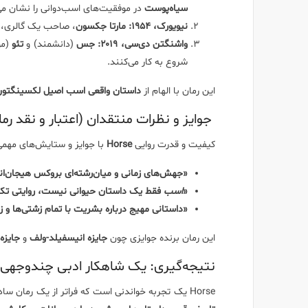
سیاه‌پوست
در موفقیت‌های اسب‌دوانی را نشان می
نیویورک، ۱۹۵۴:
مارتا جکسون
، صاحب یک گالری، ش
واشنگتن دی‌سی، ۲۰۱۹:
جس
(دانشمند) و
تئو
(مو
شروع به کار می‌کنند.
این رمان با الهام از
داستان واقعی اسب اصیل لکسینگتو
جوایز و نظرات منتقدان (اعتبار و نقد رمان orse
کیفیت و قدرت روایی
Horse
با جوایز و ستایش‌های مهمی 
«جهش‌های زمانی و میان‌رشته‌ای بروکس هیجان‌ا
«
اسب
فقط یک داستان حیوانی نیست، روایتی تکان‌
«داستانی مهیج درباره بشریت با تمام زشتی‌ها و ز
این رمان برنده جوایزی چون
جایزه انیسفیلد-ولف
و
جایزه
نتیجه‌گیری: یک شاهکار ادبی چندوجهی
Horse یک تجربه خواندنی است که فراتر از یک رمان ساده عمل می‌کند؛ این کتاب یک تحقیق تاریخی عمیق است که بی‌عدالتی‌های گذشته را با مسائل نژادی امروز پیوند می‌زند. اگر به