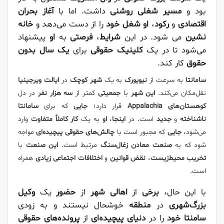
بود و
مسیر شغلی روشنی
داشت. اما با
آغاز بحران
اقتصادی
و
رکود
،
او
شغل خود
را از دست می‌دهد و
خانه
نشین
می شود. در این
شرایط
،
فرصتی
به
او
پیشنهاد
می‌شود تا در یک
کلینیک حقوقی
برای
یک سال بدون
حقوق
کار کند.
سامانتا
به سرعت از
نیویورک
به یک
شهر کوچک
در
ایالت ویرجینیا
نقل‌مکان می‌کند.
این شهر
با
جمعیتی
کمتر از
سه هزار نفر
در دل
کوهستان‌های Appalachia
قرار دارد؛
جایی
که برای
سامانتا
ناشناخته
و
جدید
است. در
اینجا
،
او
به یک
کار کاملاً متفاوت
وارد
می‌شود،
جایی
که مجبور است با
چالش‌های حقوقی پیچیده‌ای
مواجه
شود که به
صنعت معادن زغال‌سنگ
مرتبط است.
این صنعت
با
تخریب محیط‌زیست
،
نقض قوانین
و
اختلافات اجتماعی زیادی
همراه
است.
با این حال،
برخی
از
اهالی شهر
از
حضور
یک
وکیل
بزرگ‌شهری
در
منطقه
خوشحال نیستند و به زودی
سامنتا
خود
را در
دنیای پیچیده‌ای
از
پرونده‌های حقوقی