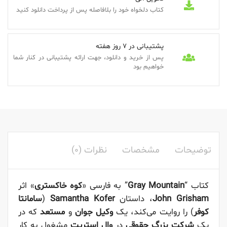
کتاب دلخواه خود را بلافاصله پس از پرداخت دانلود کنید
پشتیبانی در 7 روز هفته
پس از خرید و دانلود، جهت ارائه پشتیبانی در کنار شما
خواهیم بود
توضیحات
مشخصات
نظرات (0)
کتاب “
Gray Mountain
” به فارسی «
کوه خاکستری
» اثر
John Grisham
، داستان
Samantha Kofer
(
سامانتا
کوفر
) را روایت می‌کند، یک
وکیل جوان
و
مستعد
که در
یک
شرکت بزرگ حقوقی
در
وال استریت
مشغول به کار