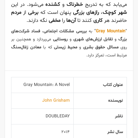
می‌یابد که به تدریج
خطرناک
و
کشنده
می‌شود. در این
شهر کوچک
،
رازهای بزرگی
پنهان است که
برخی
از
مردم
حاضرند هر
کاری
کنند تا
آن‌ها
را
مخفی
نگه دارند.
“
Gray Mountain
” به
بررسی مشکلات اجتماعی
،
فساد شرکت‌های
بزرگ
و
تقابل
ارزش‌های شهری
و
روستایی
می‌پردازد و همچنین بر
روی
مسائل حقوق بشری
و
محیط زیستی
که با
معادن زغال‌سنگ
مرتبط است، تمرکز دارد.
عنوان کتاب
Gray Mountain: A Novel
نویسنده
John Grisham
ناشر
DOUBLEDAY
سال نشر
2014