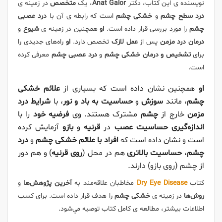
نویسنده ی این کتاب، دکتر
Anat Galor
، یک
متخصص
در زمینه ی
درد سطح چشم
و
خشکی چشم
است که رابطه ی آن با
درد عصبی
چشم
را مورد بررسی قرار داده است.
او
همچنین در زمینه ی
شیوع
و
درمان درد مزمن
پس از
عمل لازک
تخصص دارد.
او
راه‌های جدیدی را
برای
تشخیص و درمان خشکی چشم
و
درد عصبی چشم
معرفی کرده
است.
او
همچنین نشان داده است که بسیاری از
علائم خشکی
چشم
، مانند
سوزش
و
حساسیت به باد و نور
، با
شرایط درد
مزمن
خارج از
چشم
مشترک هستند. وی
فرضیه خود
را با
اندازه‌گیری حساسیت عصب
در
قرنیه
و
بازو
آزمایش کرده
است و نشان داده است که
افراد با علائم خشکی چشم
و
درد
چشم
،
حساسیت بالاتری
هم در محل (
روی قرنیه
) و هم دور
از چشم (روی بازو) دارند.
کتاب
Dry Eye Disease
مخاطبان علاقه‌مند به
آخرین پژوهش‌ها
و
روش‌ها
در زمینه ی
خشکی چشم
را هدف قرار داده است. برای کسب
اطلاعات بیشتر، مطالعه ی کامل کتاب توصيه مي‌شود.